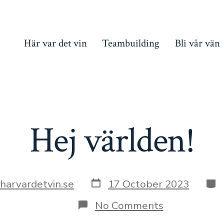
Här var det vin
Teambuilding
Bli vår vän
Hej världen!
Post
Cat
harvardetvin.se
17 October 2023
date
on
No Comments
Hej