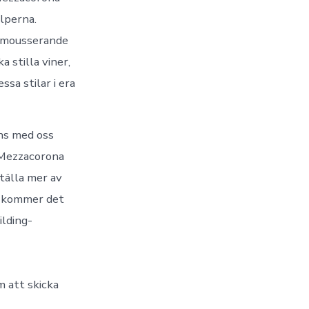
lperna.
a mousserande
 stilla viner,
sa stilar i era
ns med oss
n Mezzacorona
tälla mer av
ll kommer det
ilding-
m att skicka