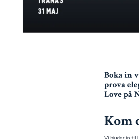
Boka in v
prova ele
Love på 
Kom o
Vi bjuder in t