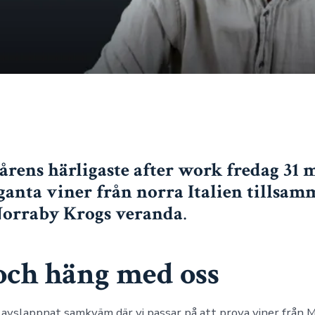
årens härligaste after work fredag 31 
ganta viner från norra Italien tillsa
Norraby Krogs veranda
.
ch häng med oss
ill avslappnat samkväm där vi passar på att prova viner från