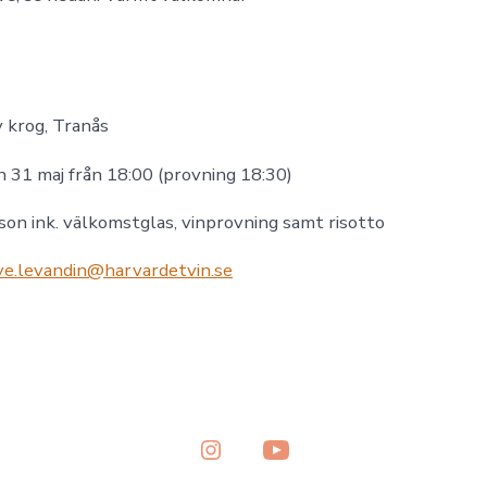
 krog, Tranås
n 31 maj från 18:00 (provning 18:30)
son ink. välkomstglas, vinprovning samt risotto
ve.levandin@harvardetvin.se
Open
Open