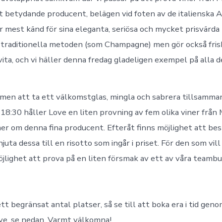
 betydande producent, belägen vid foten av de italienska A
 mest känd för sina eleganta, seriösa och mycket prisvärd
å traditionella metoden (som Champagne) men gör också friska
ita, och vi häller denna fredag gladeligen exempel på alla des
en att ta ett välkomstglas, mingla och sabrera tillsamma
d 18:30 håller Love en liten provning av fem olika viner frå
er om denna fina producent. Efteråt finns möjlighet att bes
juta dessa till en risotto som ingår i priset. För den som vi
öjlighet att prova på en liten försmak av ett av våra teambu
t begränsat antal platser, så se till att boka era i tid geno
Love, se nedan. Varmt välkomna!