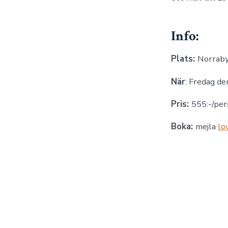
Info:
Plats:
Norraby
När
: Fredag de
Pris:
555:-/per
Boka:
mejla
lo