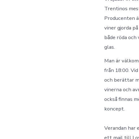
Trentinos mest
Producenten är
viner gjorda p
både röda och v
glas.
Man är välkomm
från 18:00. Vi
och berättar m
vinerna och avn
också finnas m
koncept.
Verandan har et
ett mail till 