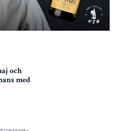
maj och
mmans med
 Mezzacorona –