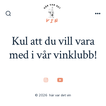
Skip
to
content
Search
Me
Toggle
Kul att du vill vara
med i vår vinklubb!
Open
Open
Instagram
YouTube
© 2026
här var det vin
in
in
a
a